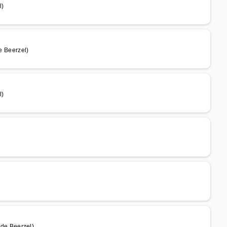
l)
 Beerzel)
l)
de Beerzel)