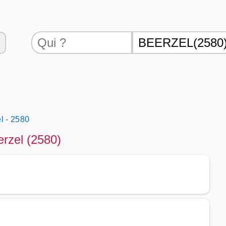
l - 2580
erzel (2580)