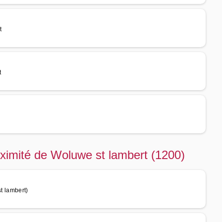
t
t
oximité de Woluwe st lambert (1200)
 lambert)