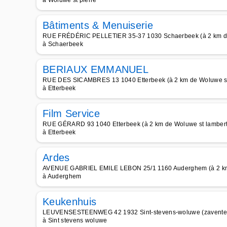
à Woluwe st pierre
Bâtiments & Menuiserie
RUE FRÉDÉRIC PELLETIER 35-37 1030 Schaerbeek (à 2 km de
à Schaerbeek
BERIAUX EMMANUEL
RUE DES SICAMBRES 13 1040 Etterbeek (à 2 km de Woluwe st
à Etterbeek
Film Service
RUE GÉRARD 93 1040 Etterbeek (à 2 km de Woluwe st lambert
à Etterbeek
Ardes
AVENUE GABRIEL EMILE LEBON 25/1 1160 Auderghem (à 2 km 
à Auderghem
Keukenhuis
LEUVENSESTEENWEG 42 1932 Sint-stevens-woluwe (zaventem)
à Sint stevens woluwe