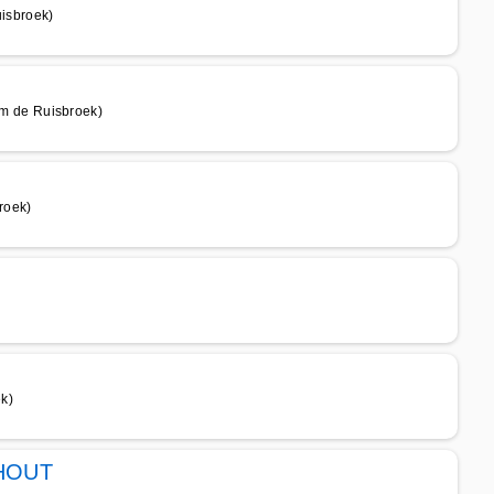
isbroek)
m de Ruisbroek)
roek)
k)
HOUT