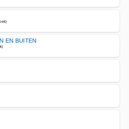
oek)
N EN BUITEN
k)
)