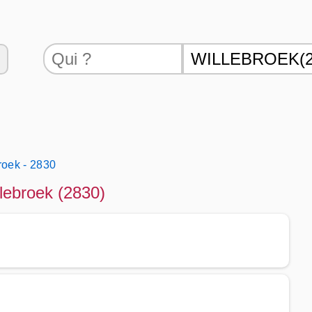
roek - 2830
llebroek (2830)