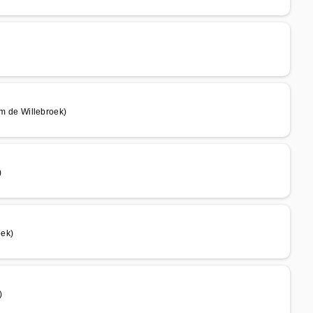
 de Willebroek)
)
k
oek)
)