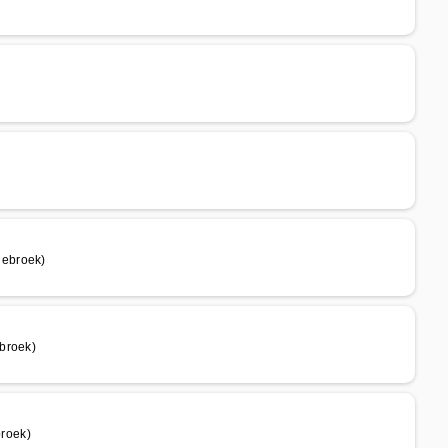
lebroek)
broek)
roek)