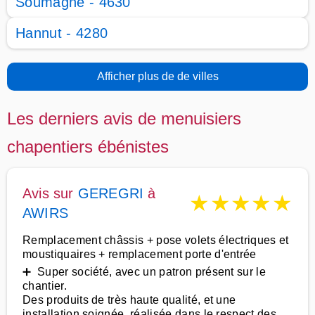
Soumagne - 4630
Hannut - 4280
Afficher plus de de villes
Les derniers avis de menuisiers
chapentiers ébénistes
Avis sur
GEREGRI
à
★
★
★
★
★
AWIRS
Remplacement châssis + pose volets électriques et
moustiquaires + remplacement porte d'entrée
➕ Super société, avec un patron présent sur le
chantier.
Des produits de très haute qualité, et une
installation soignée, réalisée dans le respect des