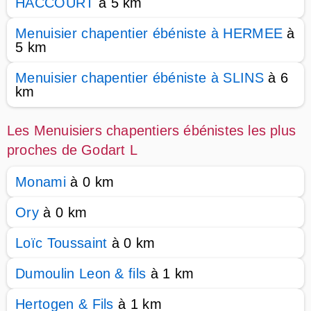
HACCOURT
à 5 km
Menuisier chapentier ébéniste à HERMEE
à
5 km
Menuisier chapentier ébéniste à SLINS
à 6
km
Les Menuisiers chapentiers ébénistes les plus
proches de Godart L
Monami
à 0 km
Ory
à 0 km
Loïc Toussaint
à 0 km
Dumoulin Leon & fils
à 1 km
Hertogen & Fils
à 1 km