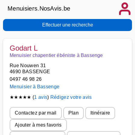
Menuisiers.NosAvis.be
Effectuer une recherche
Godart L
Menuisier chapentier ébéniste à Bassenge
Rue Nouwen 31
4690 BASSENGE
0497 46 98 26
Menuisier à Bassenge
★
★
★
★
★
(
1 avis
)
Rédigez votre avis
Contactez par mail
Plan
Itinéraire
Ajouter à mes favoris