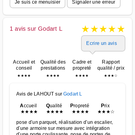
Je suis ce menuisier
Signaler une erreur
★
★
★
★
★
1 avis sur Godart L
Ecrire un avis
Accueil et
Qualité des
Cadre et
Rapport
conseil
prestations
propreté
qualité / prix
★
★
★
★
★
★
★
★
★
★
★
★
★
★
★
☆
Avis de LAHOUT sur
Godart L
A
ccueil
Q
ualité
P
ropreté
P
rix
★
★
★
★
★
★
★
★
★
★
★
★
★
★
★
☆
pose d'un parquet, réalisation d'un escalier,
d'une armoire sur mesure avec intégration
d'une porte coulissante, pose de portes de